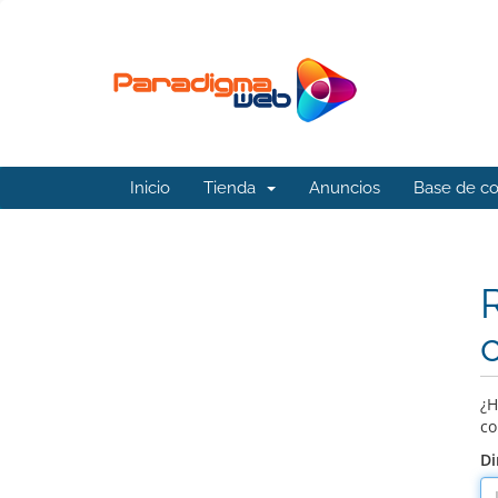
Inicio
Tienda
Anuncios
Base de c
¿H
co
Di