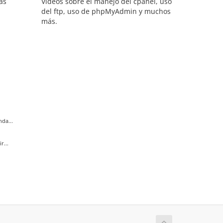
as
Videos sobre el manejo del cpanel, uso
del ftp, uso de phpMyAdmin y muchos
más.
da...
r...