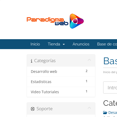
Inicio
Tienda
Anuncios
Base de c
Ba
Categorías
2
Desarrollo web
Inicio del 
1
Estadisticas
1
Video Tutoriales
Cat
Soporte
Desar