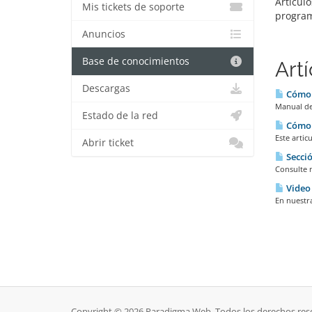
Artícul
Mis tickets de soporte
program
Anuncios
Base de conocimientos
Art
Descargas
Cómo i
Manual de 
Estado de la red
Cómo 
Este artic
Abrir ticket
Secció
Consulte n
Video 
En nuestra
Copyright © 2026 Paradigma Web. Todos los derechos res