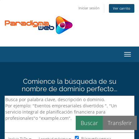
Iniciar sesión
Ver carrito
Activ
Comience la búsqueda de su
nombre de dominio perfecto...
Búsqueda segura
Incluir TLDs
Longitud máxima